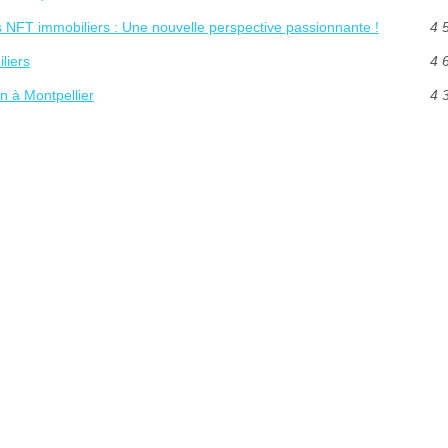
es NFT immobiliers : Une nouvelle perspective passionnante !
4 
liers
4 
n à Montpellier
4 