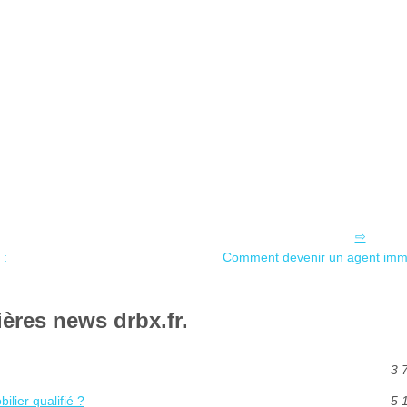
 :
Comment devenir un agent immob
ères news drbx.fr.
3 
lier qualifié ?
5 